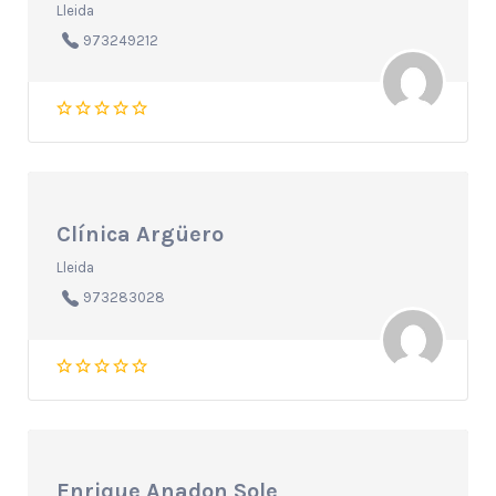
Lleida
973249212
Clínica Argüero
Lleida
973283028
Enrique Anadon Sole