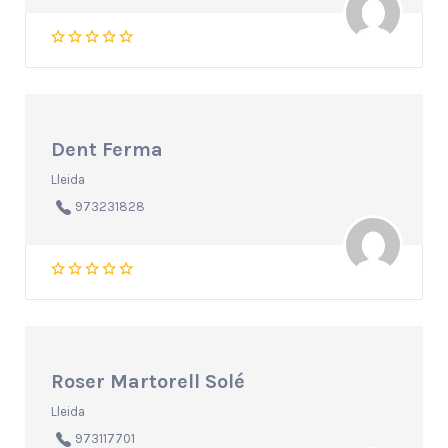
Dent Ferma
Lleida
973231828
Roser Martorell Solé
Lleida
973117701