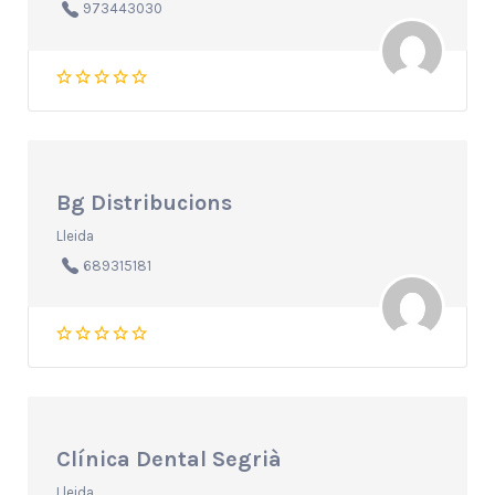
973443030
Bg Distribucions
Lleida
689315181
Clínica Dental Segrià
Lleida