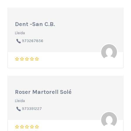
Dent -San C.B.
Lleida
973267856
Roser Martorell Solé
Lleida
973391227