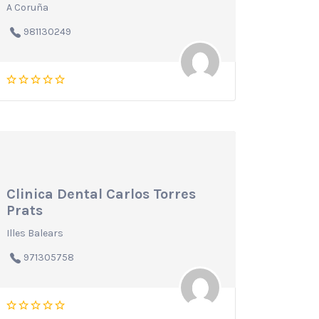
A Coruña
981130249
Clinica Dental Carlos Torres
Prats
Illes Balears
971305758