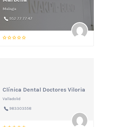
Malaga
952 77 77 47
Clínica Dental Doctores Viloria
Valladolid
983303558