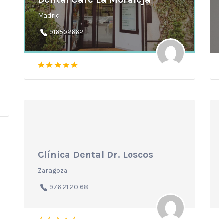
Madrid
916502662
Clínica Dental Dr. Loscos
Zaragoza
976 21 20 68