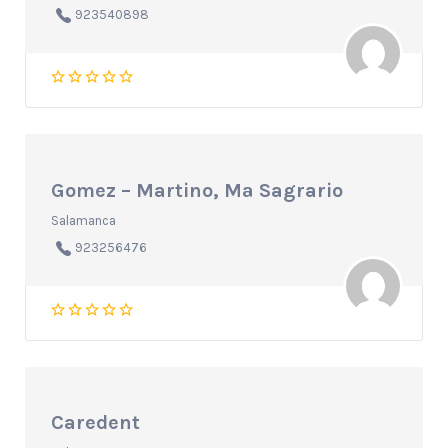
923540898
Gomez – Martino, Mª Sagrario
Salamanca
923256476
Caredent