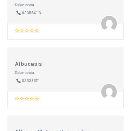
Salamanca
923580113
Albucasis
Salamanca
923233111