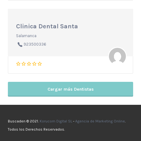
Clinica Dental Santa
Salamanca
923500336
Cargar más Dentistas
Buscaden © 2021.
Korucom Digital SL
-
Agencia de Marketing Online
.
Todos los Derechos Reservados.