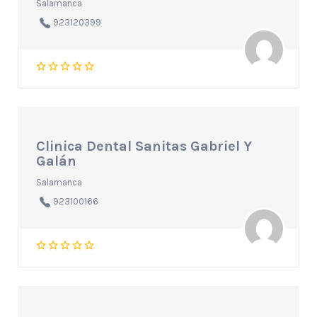
Salamanca
923120399
Clinica Dental Sanitas Gabriel Y
Galán
Salamanca
923100166