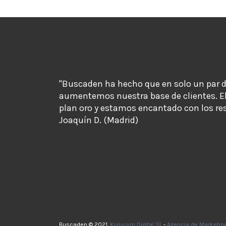
"Buscaden ha hecho que en solo un par 
aumentemos nuestra base de clientes. E
plan oro y estamos encantado con los re
Joaquín D. (Madrid)
Buscaden © 2021.
Korucom Digital SL
-
Agencia de Marketin