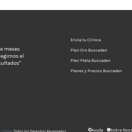
Envía tu Clínica
de meses
Plan Oro Buscaden
legimos el
Plan Plata Buscaden
sultados"
Planes y Precios Buscaden
Ayuda
Sobre Nos
g Online
. Todos los Derechos Reservados.