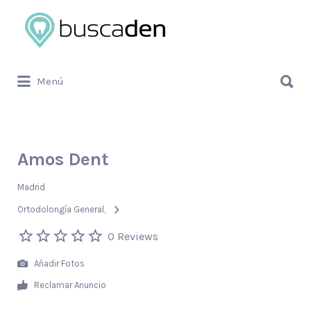
Buscar
por:
Buscar
Menú
por:
Amos Dent
Madrid
Ortodolongía General
0 Reviews
Añadir Fotos
Reclamar Anuncio