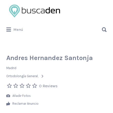
Buscar
por:
Buscar
Menú
por:
Andres Hernandez Santonja
Madrid
Ortodolongía General
0 Reviews
Añadir Fotos
Reclamar Anuncio