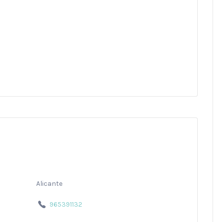
Alicante
965391132