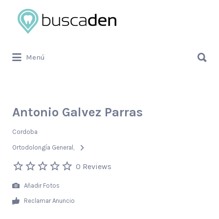
Buscar
por:
Buscar
Menú
por:
Antonio Galvez Parras
Cordoba
Ortodolongía General
0 Reviews
Añadir Fotos
Reclamar Anuncio