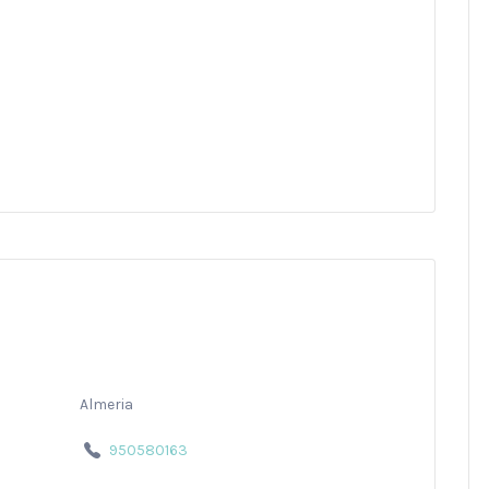
Almeria
950580163