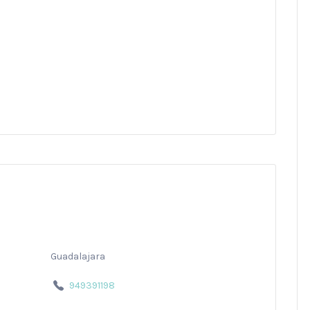
Guadalajara
949391198