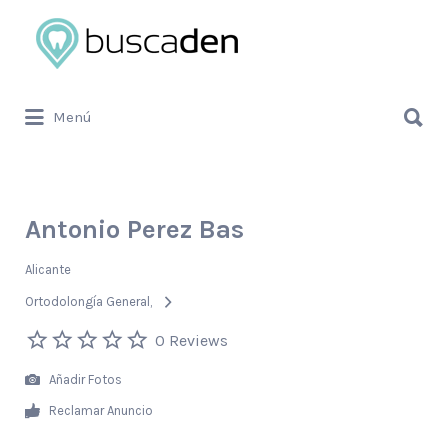
Buscar
por:
Buscar
Menú
por:
Antonio Perez Bas
Alicante
Ortodolongía General
0 Reviews
Añadir Fotos
Reclamar Anuncio