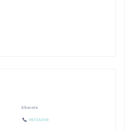
Albacete
967242149