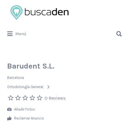
Buscar
por:
Buscar
Menú
por:
Barudent S.L.
Barcelona
Ortodolongía General
0 Reviews
Añadir Fotos
Reclamar Anuncio