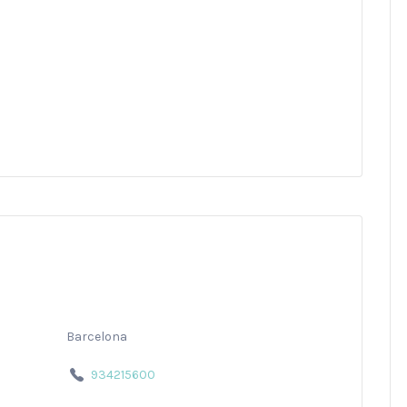
Barcelona
934215600