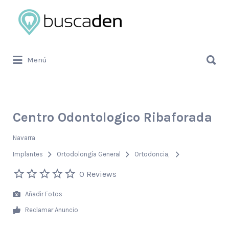
Buscar
por:
Buscar
Menú
por:
Centro Odontologico Ribaforada
Navarra
Implantes
Ortodolongía General
Ortodoncia
0 Reviews
Añadir Fotos
Reclamar Anuncio