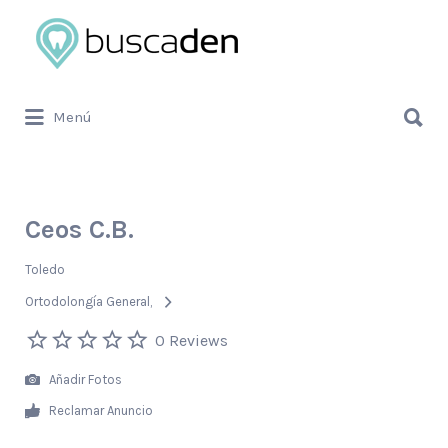
Buscar
por:
Buscar
Menú
por:
Ceos C.B.
Toledo
Ortodolongía General
0 Reviews
Añadir Fotos
Reclamar Anuncio