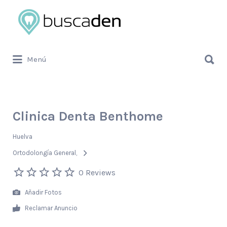
Buscar
por:
Buscar
Menú
por:
Clinica Denta Benthome
Huelva
Ortodolongía General
0 Reviews
Añadir Fotos
Reclamar Anuncio