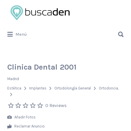
Buscar
por:
Buscar
Menú
por:
Clinica Dental 2001
Madrid
Estética
Implantes
Ortodolongía General
Ortodoncia
0 Reviews
Añadir Fotos
Reclamar Anuncio