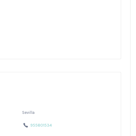
Sevilla
955801534