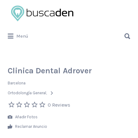
Buscar
por:
Buscar
Menú
por:
Clinica Dental Adrover
Barcelona
Ortodolongía General
0 Reviews
Añadir Fotos
Reclamar Anuncio