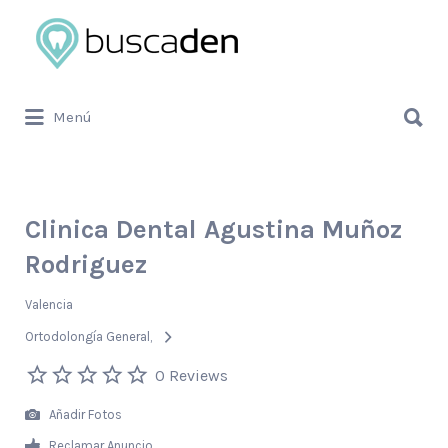
Buscar
por:
Buscar
Menú
por:
Clinica Dental Agustina Muñoz
Rodriguez
Valencia
Ortodolongía General
0 Reviews
Añadir Fotos
Reclamar Anuncio