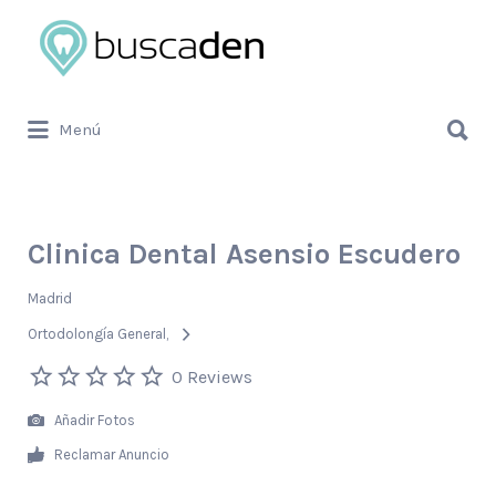
Buscar
por:
Buscar
Menú
por:
Clinica Dental Asensio Escudero
Madrid
Ortodolongía General
0 Reviews
Añadir Fotos
Reclamar Anuncio