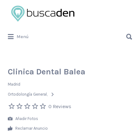
Buscar
por:
Buscar
Menú
por:
Clinica Dental Balea
Madrid
Ortodolongía General
0 Reviews
Añadir Fotos
Reclamar Anuncio