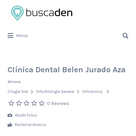
Buscar
por:
Buscar
Menú
por:
Clínica Dental Belen Jurado Aza
Almeria
Cirugía Oral
Ortodolongía General
Ortodoncia
0 Reviews
Añadir Fotos
Reclamar Anuncio