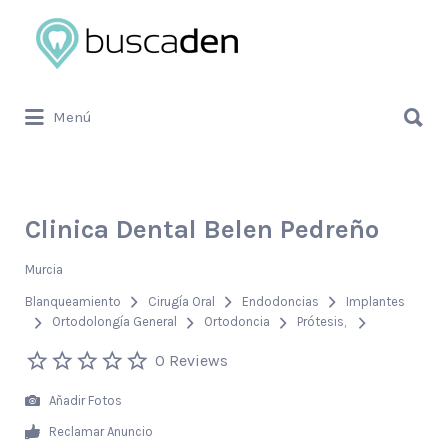
Buscar
por:
Buscar
Menú
por:
Clinica Dental Belen Pedreño
Murcia
Blanqueamiento
Cirugía Oral
Endodoncias
Implantes
Ortodolongía General
Ortodoncia
Prótesis
0 Reviews
Añadir Fotos
Reclamar Anuncio