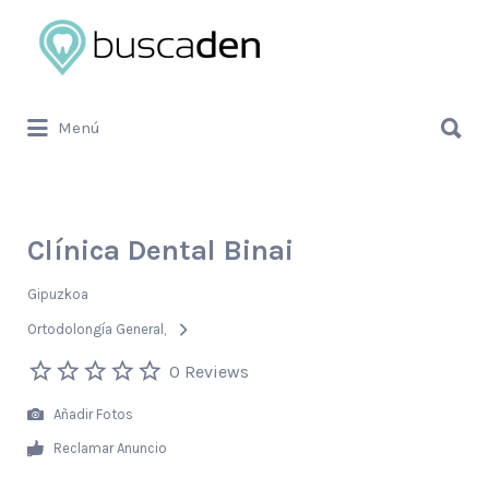
Buscar
por:
Buscar
Menú
por:
Clínica Dental Binai
Gipuzkoa
Ortodolongía General
0 Reviews
Añadir Fotos
Reclamar Anuncio