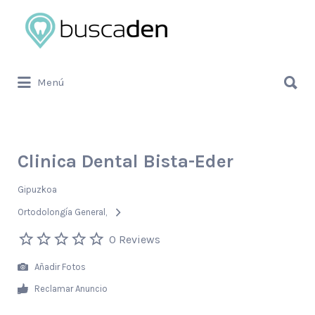
Buscar
por:
Buscar
Menú
por:
Clinica Dental Bista-Eder
Gipuzkoa
Ortodolongía General
0 Reviews
Añadir Fotos
Reclamar Anuncio