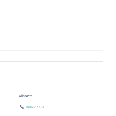
Alicante
966236410