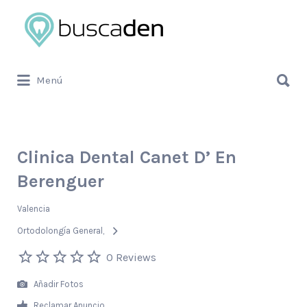
Buscar
por:
Buscar
Menú
por:
Clinica Dental Canet D’ En
Berenguer
Valencia
Ortodolongía General
0 Reviews
Añadir Fotos
Reclamar Anuncio