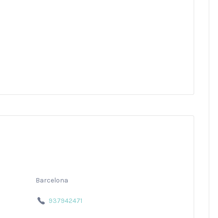
Barcelona
937942471