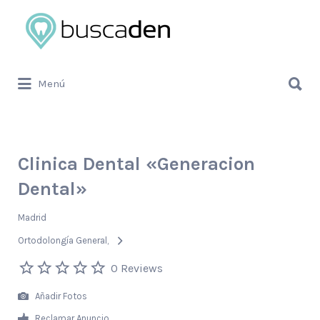
Buscar
por:
Buscar
Menú
por:
Clinica Dental «Generacion
Dental»
Madrid
Ortodolongía General
0 Reviews
Añadir Fotos
Reclamar Anuncio