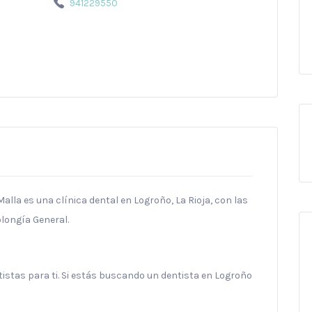
941229550
lla es una clínica dental en Logroño, La Rioja, con las
olongía General.
stas para ti. Si estás buscando un dentista en Logroño