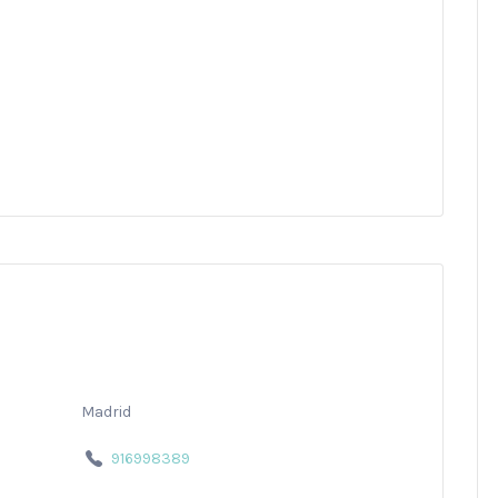
Madrid
916998389