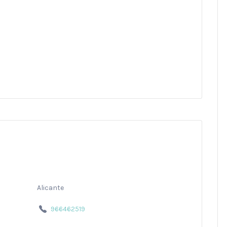
Alicante
966462519