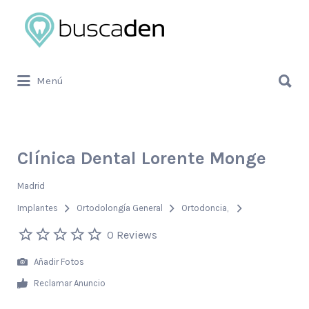
Buscar
por:
Buscar
Menú
por:
Clínica Dental Lorente Monge
Madrid
Implantes
Ortodolongía General
Ortodoncia
0 Reviews
Añadir Fotos
Reclamar Anuncio