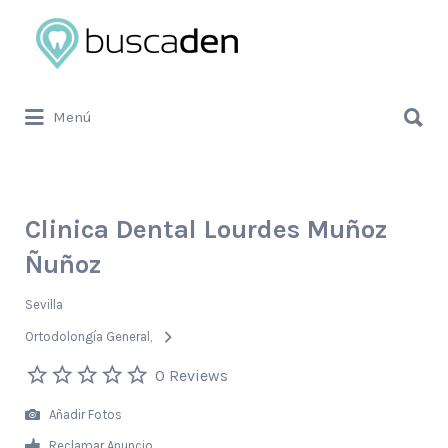
Buscar
por:
Buscar
Menú
por:
Clinica Dental Lourdes Muñoz
Ñuñoz
Sevilla
Ortodolongía General
0 Reviews
Añadir Fotos
Reclamar Anuncio