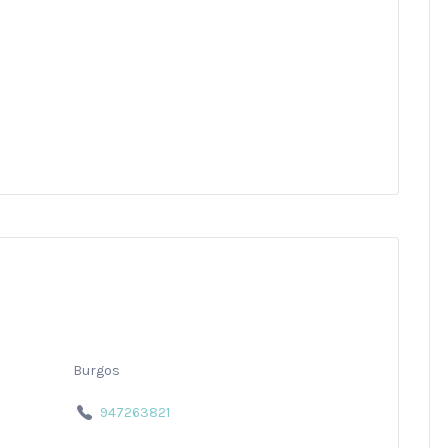
Burgos
947263821