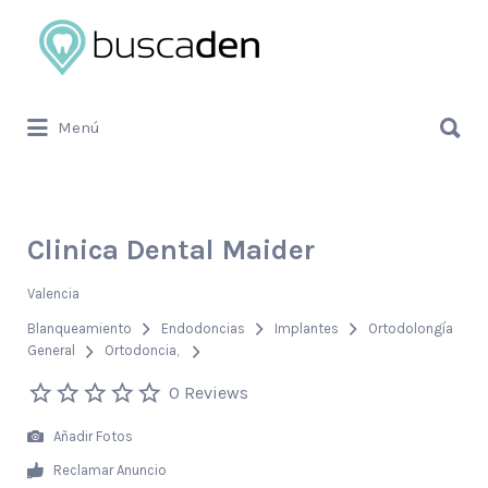
Buscar
por:
Buscar
Menú
por:
Clinica Dental Maider
Valencia
Blanqueamiento
Endodoncias
Implantes
Ortodolongía
General
Ortodoncia
0 Reviews
Añadir Fotos
Reclamar Anuncio