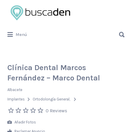
Buscar
por:
Buscar
Menú
por:
Clínica Dental Marcos
Fernández – Marco Dental
Albacete
Implantes
Ortodolongía General
0 Reviews
Añadir Fotos
Reclamar Anuncio