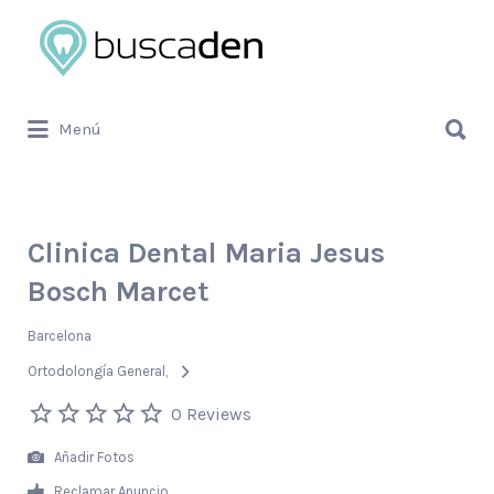
Buscar
por:
Buscar
Menú
por:
Clinica Dental Maria Jesus
Bosch Marcet
Barcelona
Ortodolongía General
0 Reviews
Añadir Fotos
Reclamar Anuncio