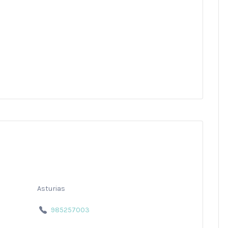
Asturias
985257003