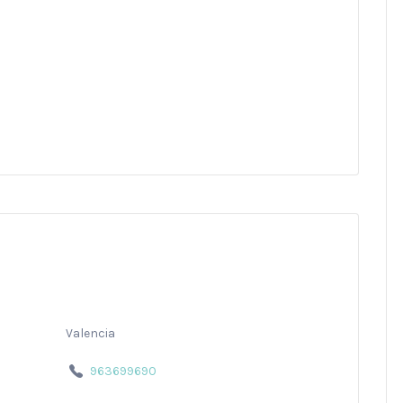
Valencia
963699690