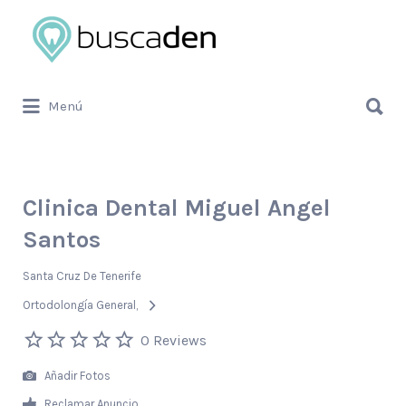
Buscar
por:
Buscar
Menú
por:
Clinica Dental Miguel Angel
Santos
Santa Cruz De Tenerife
Ortodolongía General
0 Reviews
Añadir Fotos
Reclamar Anuncio