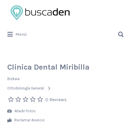
Buscar
por:
Buscar
Menú
por:
Clinica Dental Miribilla
Bizkaia
Ortodolongía General
0 Reviews
Añadir Fotos
Reclamar Anuncio