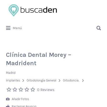
Buscar
por:
Buscar
Menú
por:
Clínica Dental Morey –
Madrident
Madrid
Implantes
Ortodolongía General
Ortodoncia
0 Reviews
Añadir Fotos
Reclamar Anuncio