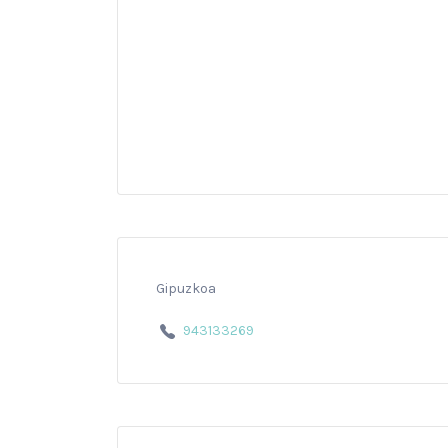
Gipuzkoa
943133269