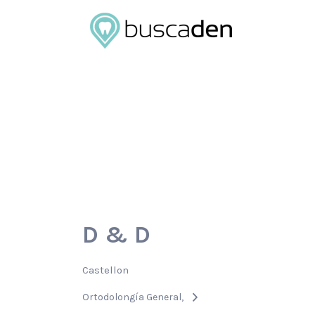
Buscar
por:
D & D
Castellon
Ortodolongía General