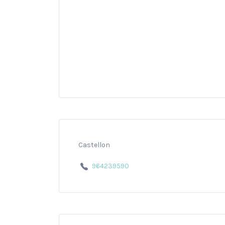
Castellon
964239590