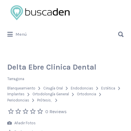
Buscar
por:
Buscar
Menú
por:
Delta Ebre Clinica Dental
Tarragona
Blanqueamiento
Cirugía Oral
Endodoncias
Estética
Implantes
Ortodolongía General
Ortodoncia
Periodoncias
Prótesis
0 Reviews
Añadir Fotos