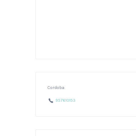
Cordoba
957610153