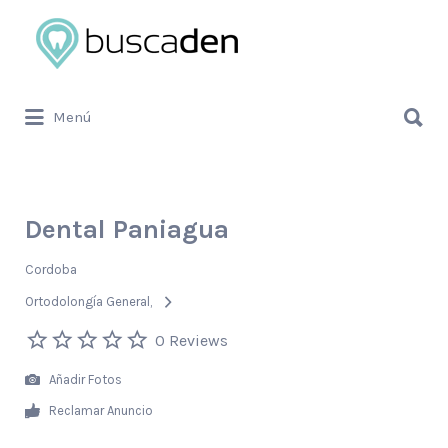
Buscar
por:
Buscar
Menú
por:
Dental Paniagua
Cordoba
Ortodolongía General
0 Reviews
Añadir Fotos
Reclamar Anuncio